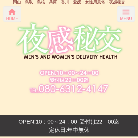
岡山 鳥取 島根 兵庫 香川 愛媛・女性用風俗・夜感秘交
home
menu
HOME
MENU
OPEN:10：00～24：00
受付は22：00迄
定休日:年中無休